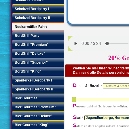
Schnitzel Bordparty I
Schnitzel Bordparty II
Neckarmüller-Fahrt
BordGrill-Party
BordGrill "Premium"
BordGrill "Deluxe"
20% Gru
BordGrill "Superior"
Wählen Sie hier Ihren Wunschtermi
BordGrill "King"
Dann sind alle Details persönlich
Spanferkel Bordparty I
D
atum & Uhrzeit:*
Spanferkel Bordparty II
Bier Gourmet
P
ersonenzahl mit Schieberegler wählen.
Bier Gourmet "Premium"
Bier Gourmet "Deluxe"
S
tart:*
S
Bier Gourmet "King"
ofern es der Fahrplan zulässt, berücksic