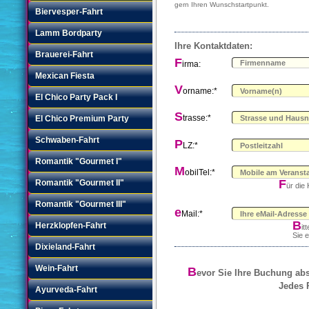
gern Ihren Wunschstartpunkt.
Biervesper-Fahrt
Lamm Bordparty
Ihre Kontaktdaten:
Brauerei-Fahrt
F
irma:
Mexican Fiesta
V
orname:*
El Chico Party Pack I
S
trasse:*
El Chico Premium Party
Schwaben-Fahrt
P
LZ:*
Romantik "Gourmet I"
M
obilTel:*
F
Romantik "Gourmet II"
ür die
Romantik "Gourmet III"
e
Mail:*
B
Herzklopfen-Fahrt
it
Sie 
Dixieland-Fahrt
Wein-Fahrt
B
evor Sie Ihre Buchung abse
Jedes R
Ayurveda-Fahrt