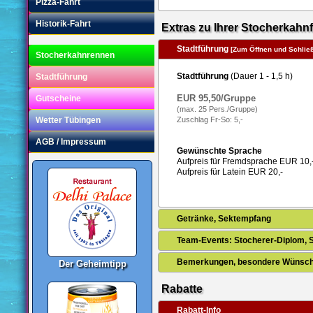
Pizza-Fahrt
Historik-Fahrt
Extras zu Ihrer Stocherkahnf
Stadtführung
[Zum Öffnen und Schließe
Stocherkahnrennen
Stadtführung
(Dauer 1 - 1,5 h)
Stadtführung
EUR 95,50/Gruppe
Gutscheine
(max. 25 Pers./Gruppe)
Wetter Tübingen
Zuschlag Fr-So: 5,-
AGB / Impressum
Gewünschte Sprache
Aufpreis für Fremdsprache EUR 10,
Aufpreis für Latein EUR 20,-
Getränke, Sektempfang
Team-Events: Stocherer-Diplom, 
Bemerkungen, besondere Wünsche
Der Geheimtipp
Rabatte
Rabatt-Info