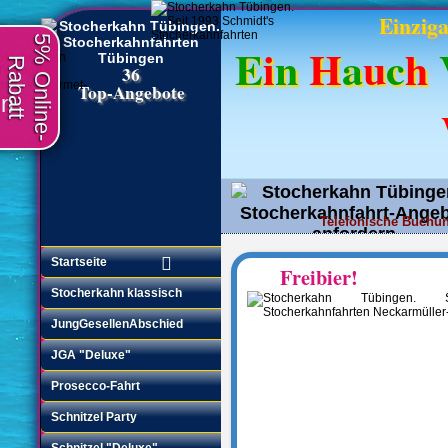
Einziga
5% Online-
E
i
n
H
a
u
c
h
Rabatt
36
Top-Angebote
en
Telefonische Buchun
Angebot anfordern
•
Startseite
Freibier!
Stocherkahn klassisch
JungGesellenAbschied
JGA "Deluxe"
Prosecco-Fahrt
Schnitzel Party
Schnitzel "Deluxe"