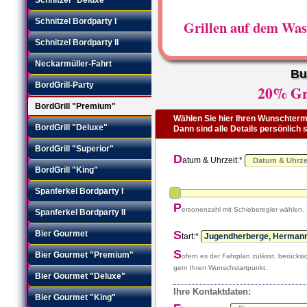
Schnitzel Bordparty I
Grillen auf dem Was
Schnitzel Bordparty II
Neckarmüller-Fahrt
Bu
BordGrill-Party
20% Gru
BordGrill "Premium"
Wählen Sie hier Ihren Wunschtermi
BordGrill "Deluxe"
Dann sind alle Details persönlich
BordGrill "Superior"
D
atum & Uhrzeit:*
BordGrill "King"
Spanferkel Bordparty I
P
ersonenzahl mit Schieberegler wählen.
Spanferkel Bordparty II
S
Bier Gourmet
tart:*
S
Bier Gourmet "Premium"
ofern es der Fahrplan zulässt, berücksic
gern Ihren Wunschstartpunkt.
Bier Gourmet "Deluxe"
Ihre Kontaktdaten:
Bier Gourmet "King"