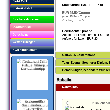
Pizza-Fahrt
Stadtführung
(Dauer 1 - 1,5 h)
Historik-Fahrt
EUR 95,50/Gruppe
(max. 25 Pers./Gruppe)
Stocherkahnrennen
Zuschlag Fr-So: 5,-
Stadtführung
Gewünschte Sprache
Gutscheine
Aufpreis für Fremdsprache EUR 10,
Aufpreis für Latein EUR 20,-
Wetter Tübingen
AGB / Impressum
Getränke, Sektempfang
Team-Events: Stocherer-Diplom, 
Der Geheimtipp
Bemerkungen, besondere Wünsche
Rabatte
Rabatt-Info
Frühbucher-R
Bierparadies