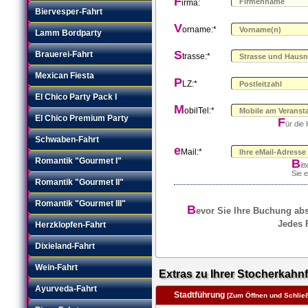
F
irma:
Biervesper-Fahrt
V
orname:*
Lamm Bordparty
S
Brauerei-Fahrt
trasse:*
Mexican Fiesta
P
LZ:*
El Chico Party Pack I
M
obilTel:*
El Chico Premium Party
F
ür die
Schwaben-Fahrt
e
Mail:*
Romantik "Gourmet I"
B
it
Sie 
Romantik "Gourmet II"
Romantik "Gourmet III"
B
evor Sie Ihre Buchung abse
Jedes R
Herzklopfen-Fahrt
Dixieland-Fahrt
Wein-Fahrt
Extras zu Ihrer Stocherkahnf
Ayurveda-Fahrt
Stadtführung
[Zum Öffnen und Schließe