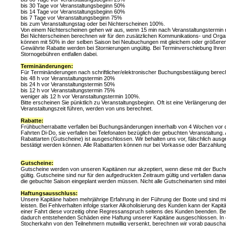
bis 30 Tage vor Veranstaltungsbeginn 50%
bis 14 Tage vor Veranstaltungsbeginn 60%
bis 7 Tage vor Veranstaltungsbeginn 75%
bis zum Veranstaltungstag oder bei Nichterscheinen 100%.
Von einem Nichterscheinen gehen wir aus, wenn 15 min nach Veranstaltungstermin n
Bei Nichterscheinen berechnen wir für den zusätzlichen Kommunikations- und Org
können mit 50% in der selben Saison bei Neubuchungen mit gleichem oder größere
Gewährte Rabatte werden bei Stornierungen ungültig. Bei Terminverschiebung Ihrersei
Stornogebühren entfallen dabei.
Terminänderungen:
Für Terminänderungen nach schriftlicher/elektronischer Buchungsbestäigung berec
bis 48 h vor Veranstaltungstermin 20%
bis 24 h vor Veranstaltungstermin 50%
bis 12 h vor Veranstaltungstermin 75%
weniger als 12 h vor Veranstaltungstermin 100%.
Bitte erscheinen Sie pünktlich zu Veranstaltungsbeginn. Oft ist eine Verlängerung d
Veranstaltungszeit führen, werden von uns berechnet.
Rabatte:
Frühbucherrabatte verfallen bei Buchungsänderungen innerhalb von 4 Wochen vor de
Fahrten Di-Do, sie verfallen bei Telefonaten bezüglich der gebuchten Veranstaltung
Rabattarten (Gutscheine) ist ausgeschlossen. Wir behalten uns vor, fälschlich ausg
bestätigt werden können. Alle Rabattarten können nur bei Vorkasse oder Barzahlung
Gutscheine:
Gutscheine werden von unseren Kapitänen nur akzeptiert, wenn diese mit der Buch
gültig. Gutscheine sind nur für den aufgedruckten Zeitraum gültig und verfallen da
die gebuchte Saison eingeplant werden müssen. Nicht alle Gutscheinarten sind mitei
Haftungsausschluss:
Unsere Kapitäne haben mehrjährige Erfahrung in der Führung der Boote und sind mi
leisten. Bei Fehlverhalten infolge starker Alkoholisierung des Kunden kann der K
einer Fahrt diese vorzeitig ohne Regressanspruch seitens des Kunden beenden. Be
dadurch entstehenden Schäden eine Haftung unserer Kapitäne ausgeschlossen. In di
Stocherkahn von den Teilnehmern mutwillig versenkt, berechnen wir vorab pauscha