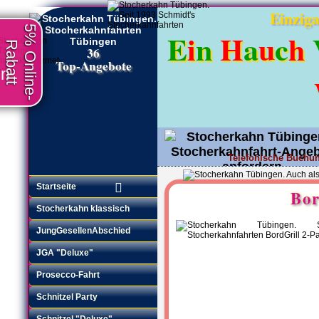
Wir garantieren Sicherheit und Bequemlich
Einziga
5% Online-
Mit regulär 12 Personen pro Stocherkahn, 
E
i
n
H
a
u
c
h
Bei uns müssen Sie nicht warten oder in der S
Rabatt
Boot.
36
Saison: 1. April - 31. Oktober. Indoor-Veransta
Top-Angebote
en
Alle angegebenen Preise verstehen sich in EUR
Bitte beachten Sie unsere Schönwetter-Gar
Sollte zu Beginn oder während Ihrer Fahrt wi
als 8 mm/h, Wetterstation Tübingen-Lustnau) 
Ereignisse verschoben oder wenn dies nicht re
Buchungs-Stornierung:
Im Falle vorhergesagten schlechten Wetters (
Niederschlagsmenge größer als 10 mm zur Vera
Telefonische Buchun
(Eingang Ihrer Nachricht bei uns) kostenlos mö
Angebot anfordern
•
Startseite
Bor
Stocherkahn klassisch
JungGesellenAbschied
JGA "Deluxe"
Prosecco-Fahrt
Schnitzel Party
Schnitzel "Deluxe"