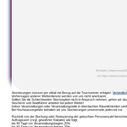
Kontakt
|
Impressum/D
url https://www.touris
Stornierungen müssen per eMail mit Bezug auf die Tournummer erfolgen.
Verbindlic
Vorhersagen anderer Wetterdienste werden von uns nicht anerkannt.
Sollten Sie die Schlechtwetter-Stornooption nicht in Anspruch nehmen, gehen wir da
Stocherer und Stadtführer arbeiten bei jedem Wetter!
Indoor Veranstaltungen oder Veranstaltungsteile in überdachten Räumlichkeiten s
Bei Hochwassergefahr behalten wir uns Stornierungen unsererseits jederzeit vor.
Rücktritt von der Buchung oder Reduzierung der gebuchten Personenzahl berechn
Auftragswert (zzgl. gewährter Rabatte) wie folgt:
bis 90 Tage vor Veranstaltungsbeginn 20%
bis 60 Tage vor Veranstaltungsbeginn 25%