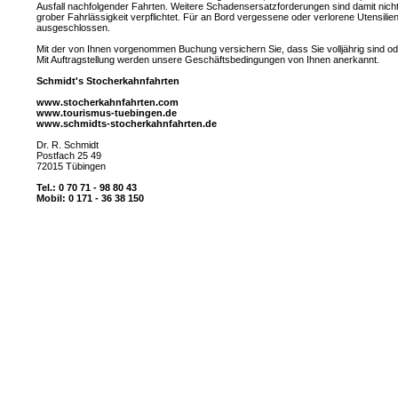
Ausfall nachfolgender Fahrten. Weitere Schadensersatzforderungen sind damit nicht
grober Fahrlässigkeit verpflichtet. Für an Bord vergessene oder verlorene Utensili
ausgeschlossen.
Mit der von Ihnen vorgenommen Buchung versichern Sie, dass Sie volljährig sind oder 
Mit Auftragstellung werden unsere Geschäftsbedingungen von Ihnen anerkannt.
Schmidt's Stocherkahnfahrten
www.stocherkahnfahrten.com
www.tourismus-tuebingen.de
www.schmidts-stocherkahnfahrten.de
Dr. R. Schmidt
Postfach 25 49
72015 Tübingen
Tel.: 0 70 71 - 98 80 43
Mobil: 0 171 - 36 38 150