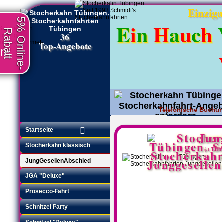
Einziga
5% Online-
E
i
n
H
a
u
c
h
Rabatt
36
Top-Angebote
en
Telefonische Buchun
Angebot anfordern
•
Startseite
Jun
Stocherkahn klassisch
(+Tüb
JungGesellenAbschied
JGA "Deluxe"
Prosecco-Fahrt
Schnitzel Party
Schnitzel "Deluxe"