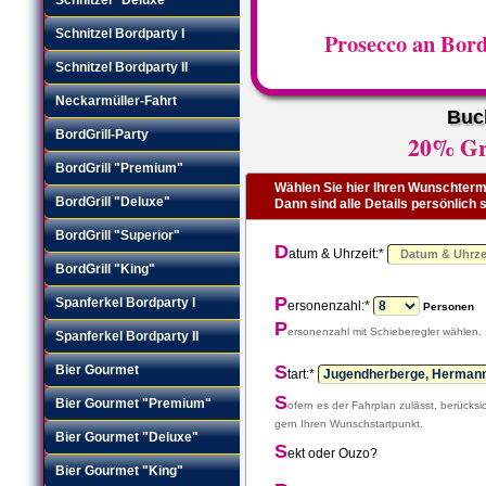
Schnitzel Bordparty I
Prosecco an Bor
Schnitzel Bordparty II
Neckarmüller-Fahrt
Buc
BordGrill-Party
20% Gru
BordGrill "Premium"
Wählen Sie hier Ihren Wunschtermi
BordGrill "Deluxe"
Dann sind alle Details persönlich
BordGrill "Superior"
D
atum & Uhrzeit:*
BordGrill "King"
P
Spanferkel Bordparty I
ersonenzahl:*
Personen
P
ersonenzahl mit Schieberegler wählen.
Spanferkel Bordparty II
S
Bier Gourmet
tart:*
S
Bier Gourmet "Premium"
ofern es der Fahrplan zulässt, berücksic
gern Ihren Wunschstartpunkt.
Bier Gourmet "Deluxe"
S
ekt oder Ouzo?
Bier Gourmet "King"