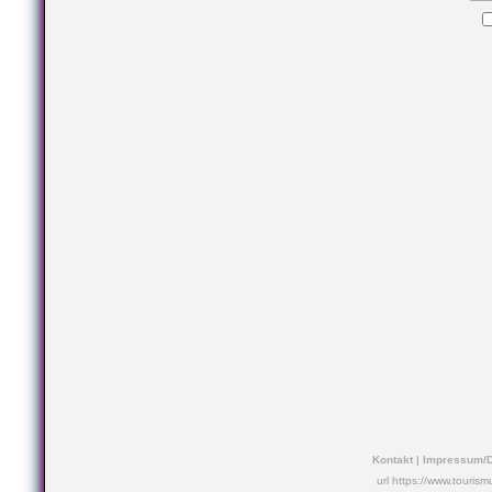
Kontakt
|
Impressum/D
url https://www.touris