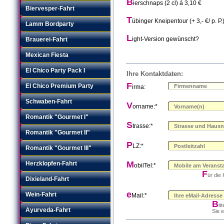
B
ierschnaps (2 cl) á 3,10 €
Biervesper-Fahrt
T
übinger Kneipentour (+ 3,- €/ p. P.
Lamm Bordparty
L
ight-Version gewünscht?
Brauerei-Fahrt
Mexican Fiesta
El Chico Party Pack I
Ihre Kontaktdaten:
F
El Chico Premium Party
irma:
Schwaben-Fahrt
V
orname:*
Romantik "Gourmet I"
S
trasse:*
Romantik "Gourmet II"
P
LZ:*
Romantik "Gourmet III"
M
Herzklopfen-Fahrt
obilTel:*
F
ür die
Dixieland-Fahrt
e
Wein-Fahrt
Mail:*
B
it
Ayurveda-Fahrt
Sie 