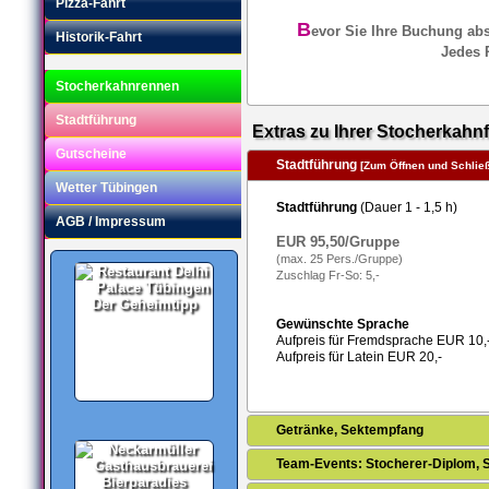
Pizza-Fahrt
B
evor Sie Ihre Buchung abse
Historik-Fahrt
Jedes R
Stocherkahnrennen
Stadtführung
Extras zu Ihrer Stocherkahnf
Gutscheine
Stadtführung
[Zum Öffnen und Schließe
Wetter Tübingen
Stadtführung
(Dauer 1 - 1,5 h)
AGB / Impressum
EUR 95,50/Gruppe
(max. 25 Pers./Gruppe)
Zuschlag Fr-So: 5,-
Der Geheimtipp
Gewünschte Sprache
Aufpreis für Fremdsprache EUR 10,
Aufpreis für Latein EUR 20,-
Getränke, Sektempfang
Team-Events: Stocherer-Diplom, 
Bierparadies